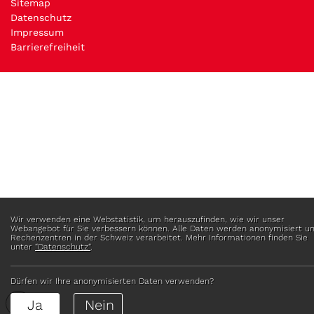
Sitemap
Datenschutz
Impressum
Barrierefreiheit
Webstatistik
Wir verwenden eine Webstatistik, um herauszufinden, wie wir unser
Webangebot für Sie verbessern können. Alle Daten werden anonymisiert un
Rechenzentren in der Schweiz verarbeitet. Mehr Informationen finden Sie
unter
“Datenschutz“
.
Dürfen wir Ihre anonymisierten Daten verwenden?
Ja
Nein