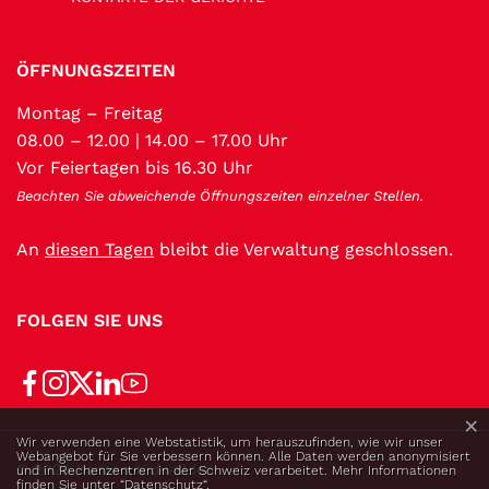
ÖFFNUNGSZEITEN
Montag – Freitag
08.00 – 12.00 | 14.00 – 17.00 Uhr
Vor Feiertagen bis 16.30 Uhr
Beachten Sie abweichende Öffnungszeiten einzelner Stellen.
An
diesen Tagen
bleibt die Verwaltung geschlossen.
FOLGEN SIE UNS
×
Webstatistik
Wir verwenden eine Webstatistik, um herauszufinden, wie wir unser
Webangebot für Sie verbessern können. Alle Daten werden anonymisiert
Toolbar
© 2026 Kanton Nidwalden
und in Rechenzentren in der Schweiz verarbeitet. Mehr Informationen
finden Sie unter
“Datenschutz“
.