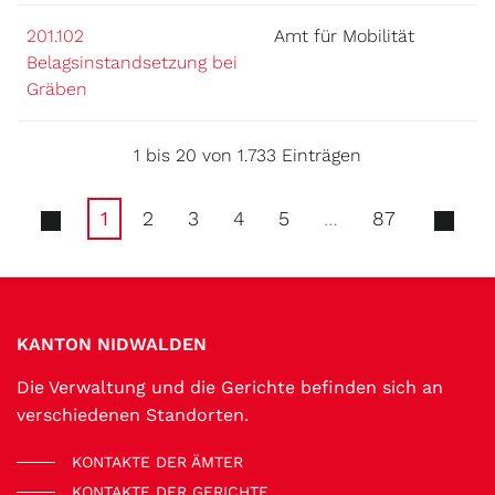
201.102
Amt für Mobilität
Belagsinstandsetzung bei
Gräben
1 bis 20 von 1.733 Einträgen
1
2
3
4
5
…
87
Fussbereich
KANTON NIDWALDEN
Die Verwaltung und die Gerichte befinden sich an
verschiedenen Standorten.
KONTAKTE DER ÄMTER
KONTAKTE DER GERICHTE