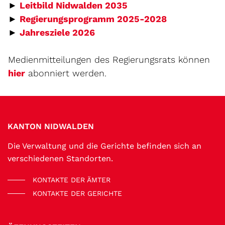
►
Leitbild Nidwalden 2035
►
Regierungsprogramm 2025-2028
►
Jahresziele 2026
Medienmitteilungen des Regierungsrats können
hier
abonniert werden.
Fussbereich
KANTON NIDWALDEN
Die Verwaltung und die Gerichte befinden sich an
verschiedenen Standorten.
KONTAKTE DER ÄMTER
KONTAKTE DER GERICHTE