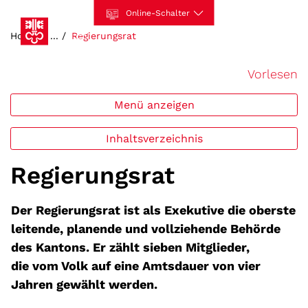
Kopfzeile
Hauptinhalt
zur Startseite
Direkt zur Hauptnavigation
Direkt zum Inhalt
Direkt zur Suche
Direkt zum Stichwortverzeichnis
Online-Schalter
zur Startseite
(ausgewählt)
Home
Regierungsrat
Menu
Login
Suche
Barrierefrei
Kontakt
Hauptnavigation
Vorlesen
Menü anzeigen
Inhaltsverzeichnis
Regierungsrat
Der Regierungsrat ist als Exekutive die oberste
leitende, planende und vollziehende Behörde
des Kantons. Er zählt sieben Mitglieder,
die vom Volk auf eine Amtsdauer von vier
Jahren gewählt werden.