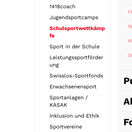
1418coach
F
Jugendsportcamps
N
Schulsportwettkämp
fe
N
(
Sport in der Schule
a
S
Leistungssportförder
u
ung
s
g
Swisslos-Sportfonds
P
e
Erwachsenensport
w
ä
Sportanlagen /
A
h
KASAK
l
Inklusion und Ethik
t
F
)
Sportvereine