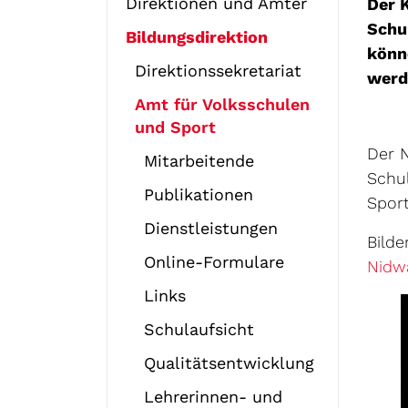
Direktionen und Ämter
Der K
Schu
Bildungsdirektion
könn
Direktionssekretariat
werde
Amt für Volksschulen
und Sport
Der 
Mitarbeitende
Schul
Publikationen
Spor
Dienstleistungen
Bild
Online-Formulare
Nidwa
Links
Schulaufsicht
Qualitätsentwicklung
Lehrerinnen- und