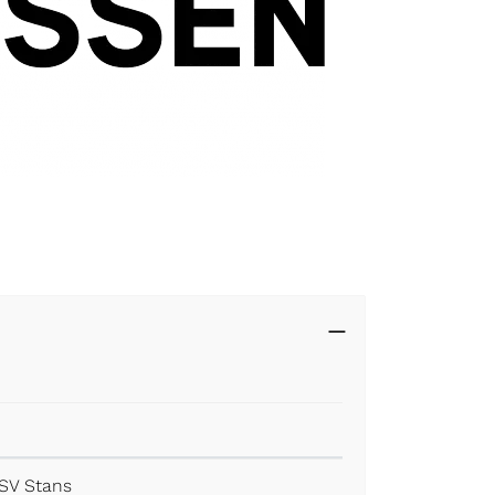
t.
SV Stans