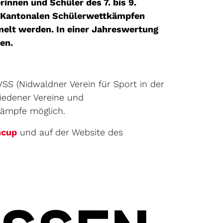
innen und Schüler des 7. bis 9.
n Kantonalen Schülerwettkämpfen
melt werden. In einer Jahreswertung
en.
S (Nidwaldner Verein für Sport in der
iedener Vereine und
kämpfe möglich.
Externer Link wird in einem neuen Fenster geöff
ncup
und auf der Website des
wird in einem neuen Fenster geöffnet.