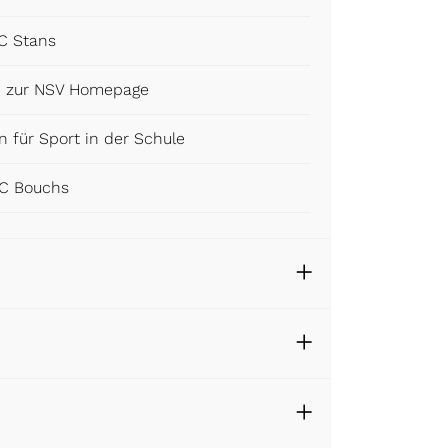
C Stans
uen Fenster geöffnet.
ie zur NSV Homepage
n für Sport in der Schule
t.
C Bouchs