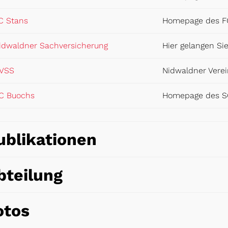
Externer Link wird in einem neuen Fenster geöffnet.
C Stans
Homepage des F
Externer Link wird in einem ne
idwaldner Sachversicherung
Hier gelangen S
Externer Link wird in einem neuen Fenster geöffnet.
VSS
Nidwaldner Verei
Externer Link wird in einem neuen Fenster geöffne
C Buochs
Homepage des S
ublikationen
bteilung
otos