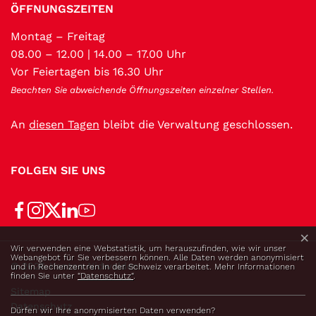
ÖFFNUNGSZEITEN
Montag – Freitag
08.00 – 12.00 | 14.00 – 17.00 Uhr
Vor Feiertagen bis 16.30 Uhr
Beachten Sie abweichende Öffnungszeiten einzelner Stellen.
An
diesen Tagen
bleibt die Verwaltung geschlossen.
FOLGEN SIE UNS
×
Webstatistik
Wir verwenden eine Webstatistik, um herauszufinden, wie wir unser
Webangebot für Sie verbessern können. Alle Daten werden anonymisiert
Toolbar
© 2026 Kanton Nidwalden
und in Rechenzentren in der Schweiz verarbeitet. Mehr Informationen
finden Sie unter
“Datenschutz“
.
Sitemap
Datenschutz
Dürfen wir Ihre anonymisierten Daten verwenden?