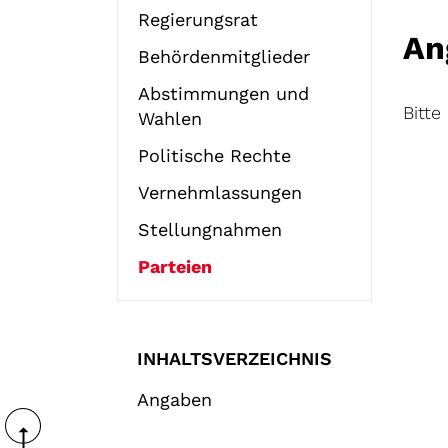
Regierungsrat
An
Behördenmitglieder
Abstimmungen und
Bitte
Wahlen
Politische Rechte
Vernehmlassungen
Stellungnahmen
Parteien
(
a
u
INHALTSVERZEICHNIS
s
g
Angaben
e
w