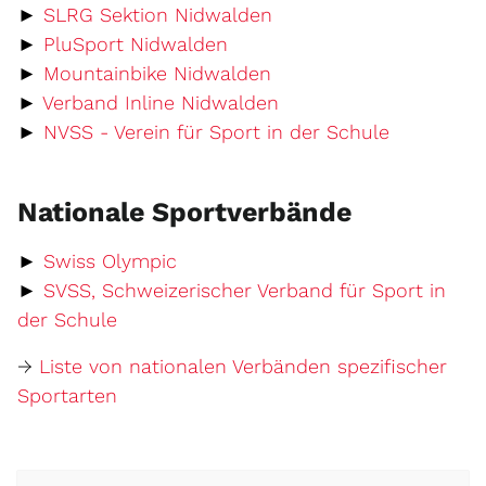
Externer Link wird in 
►
SLRG Sektion Nidwalden
Externer Link wird in einem
►
PluSport Nidwalden
Externer Link wird in 
►
Mountainbike Nidwalden
Externer Link wird in 
►
Verband Inline Nidwalden
Externer L
►
NVSS - Verein für Sport in der Schule
Nationale Sportverbände
Externer Link wird in einem neue
►
Swiss Olympic
►
SVSS, Schweizerischer Verband für Sport in
Externer Link wird in einem neuen Fenst
der Schule
→
Liste von nationalen Verbänden spezifischer
Externer Link wird in einem neuen Fenst
Sportarten