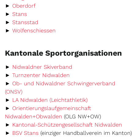
Externer Link wird in einem neuen Fens
►
Oberdorf
Externer Link wird in einem neuen Fenster
►
Stans
Externer Link wird in einem neuen Fen
►
Stansstad
Externer Link wird in einem ne
►
Wolfenschiessen
Kantonale Sportorganisationen
Externer Link wird in ei
►
Nidwaldner Skiverband
Externer Link wird in ein
►
Turnzenter Nidwalden
►
Ob- und Nidwaldner Schwingerverband
Externer Link wird in einem neuen Fenster g
(ONSV)
Externer Link wird
►
LA Nidwalden (Leichtathletik)
►
Orientierungslaufgemeinschaft
Externer Link wird in einem 
Nidwalden+Obwalden
(OLG NW+OW)
Exter
►
Kantonal-Schützengesellschaft Nidwalden
Externer Link wird in einem neuen Fe
►
BSV Stans
(einziger Handballverein im Kanton)