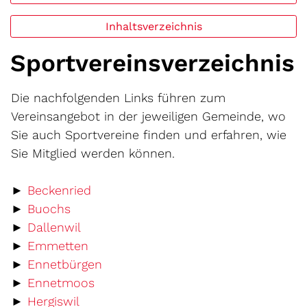
Inhaltsverzeichnis
Sportvereinsverzeichnis
Die nachfolgenden Links führen zum
Vereinsangebot in der jeweiligen Gemeinde, wo
Sie auch Sportvereine finden und erfahren, wie
Sie Mitglied werden können.
Externer Link wird in einem neuen Fe
►
Beckenried
Externer Link wird in einem neuen Fenst
►
Buochs
Externer Link wird in einem neuen Fens
►
Dallenwil
Externer Link wird in einem neuen Fe
►
Emmetten
Externer Link wird in einem neuen 
►
Ennetbürgen
Externer Link wird in einem neuen F
►
Ennetmoos
Externer Link wird in einem neuen Fens
►
Hergiswil