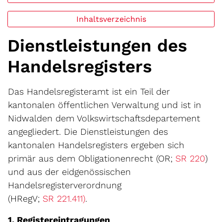
Inhaltsverzeichnis
Dienstleistungen des
Handelsregisters
Das Handelsregisteramt ist ein Teil der
kantonalen öffentlichen Verwaltung und ist in
Nidwalden dem Volkswirtschaftsdepartement
angegliedert. Die Dienstleistungen des
kantonalen Handelsregisters ergeben sich
Exte
primär aus dem Obligationenrecht (OR;
SR 220
)
und aus der eidgenössischen
Handelsregisterverordnung
Externer Link wird in einem neu
(HRegV;
SR 221.411)
.
1. Registereintragungen