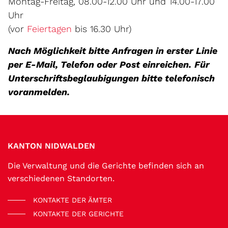
Montag-Freitag, 08.00-12.00 Uhr und 14.00-17.00
Uhr
(vor
Feiertagen
bis 16.30 Uhr)
Nach Möglichkeit bitte Anfragen in erster Linie
per E-Mail, Telefon oder Post einreichen.
Für
Unterschriftsbeglaubigungen bitte telefonisch
voranmelden.
Fussbereich
KANTON NIDWALDEN
Die Verwaltung und die Gerichte befinden sich an
verschiedenen Standorten.
KONTAKTE DER ÄMTER
KONTAKTE DER GERICHTE