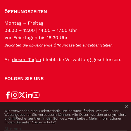
ÖFFNUNGSZEITEN
Montag – Freitag
08.00 – 12.00 | 14.00 – 17.00 Uhr
Vor Feiertagen bis 16.30 Uhr
Beachten Sie abweichende Öffnungszeiten einzelner Stellen.
An
diesen Tagen
bleibt die Verwaltung geschlossen.
FOLGEN SIE UNS
×
Webstatistik
Wir verwenden eine Webstatistik, um herauszufinden, wie wir unser
Webangebot für Sie verbessern können. Alle Daten werden anonymisiert
Toolbar
© 2026 Kanton Nidwalden
und in Rechenzentren in der Schweiz verarbeitet. Mehr Informationen
finden Sie unter
“Datenschutz“
.
Sitemap