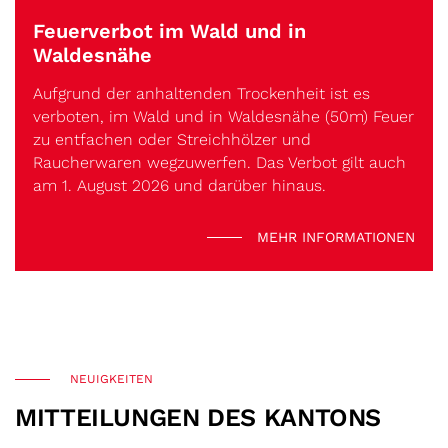
Feuerverbot im Wald und in
Waldesnähe
Aufgrund der anhaltenden Trockenheit ist es
verboten, im Wald und in Waldesnähe (50m) Feuer
zu entfachen oder Streichhölzer und
Raucherwaren wegzuwerfen. Das Verbot gilt auch
am 1. August 2026 und darüber hinaus.
MEHR INFORMATIONEN
NEUIGKEITEN
MITTEILUNGEN DES KANTONS