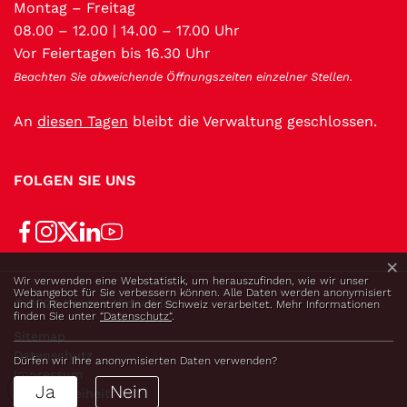
Montag – Freitag
08.00 – 12.00 | 14.00 – 17.00 Uhr
Vor Feiertagen bis 16.30 Uhr
Beachten Sie abweichende Öffnungszeiten einzelner Stellen.
An
diesen Tagen
bleibt die Verwaltung geschlossen.
FOLGEN SIE UNS
×
Webstatistik
Wir verwenden eine Webstatistik, um herauszufinden, wie wir unser
Webangebot für Sie verbessern können. Alle Daten werden anonymisiert
Toolbar
© 2026 Kanton Nidwalden
und in Rechenzentren in der Schweiz verarbeitet. Mehr Informationen
finden Sie unter
“Datenschutz“
.
Sitemap
Datenschutz
Dürfen wir Ihre anonymisierten Daten verwenden?
Impressum
Ja
Nein
Barrierefreiheit