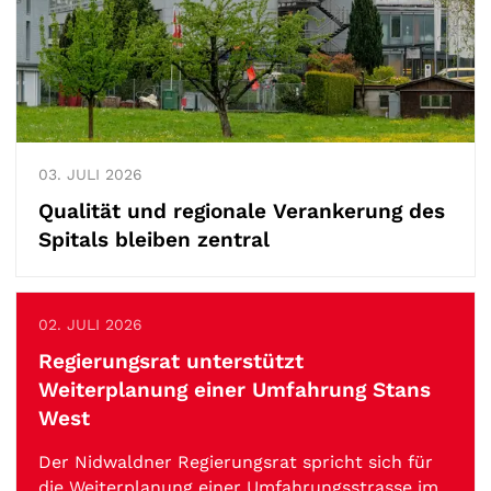
03.
JULI
2026
Qualität und regionale Verankerung des
Spitals bleiben zentral
02.
JULI
2026
Regierungsrat unterstützt
Weiterplanung einer Umfahrung Stans
West
Der Nidwaldner Regierungsrat spricht sich für
die Weiterplanung einer Umfahrungsstrasse im