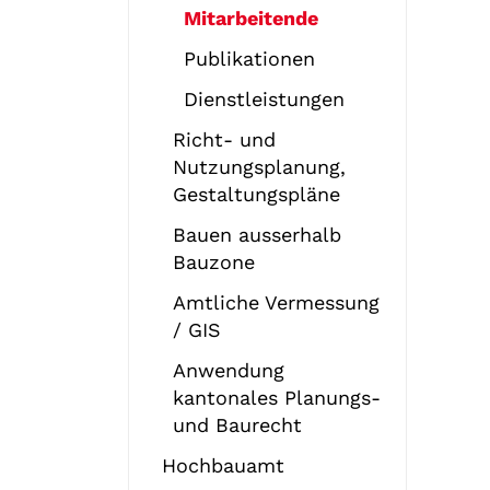
Mitarbeitende
(
Publikationen
a
Dienstleistungen
u
s
Richt- und
g
Nutzungsplanung,
e
Gestaltungspläne
w
Bauen ausserhalb
ä
Bauzone
h
l
Amtliche Vermessung
t
/ GIS
)
Anwendung
kantonales Planungs-
und Baurecht
Hochbauamt