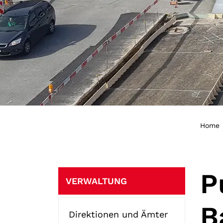
Home
Subnavigation
P
VERWALTUNG
B
Direktionen und Ämter