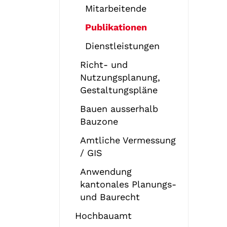
Mitarbeitende
Publikationen
(
Dienstleistungen
a
Richt- und
u
Nutzungsplanung,
s
Gestaltungspläne
g
e
Bauen ausserhalb
w
Bauzone
ä
Amtliche Vermessung
h
/ GIS
l
t
Anwendung
)
kantonales Planungs-
und Baurecht
Hochbauamt