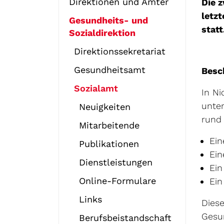
Direktionen und Ämter
Die 
letzt
Gesundheits- und
statt
Sozialdirektion
Direktionssekretariat
Gesundheitsamt
Besc
Sozialamt
In N
unter
Neuigkeiten
rund
Mitarbeitende
Ein
Publikationen
Ein
Dienstleistungen
Ein
Online-Formulare
Ein
Links
Diese
Gesu
Berufsbeistandschaft