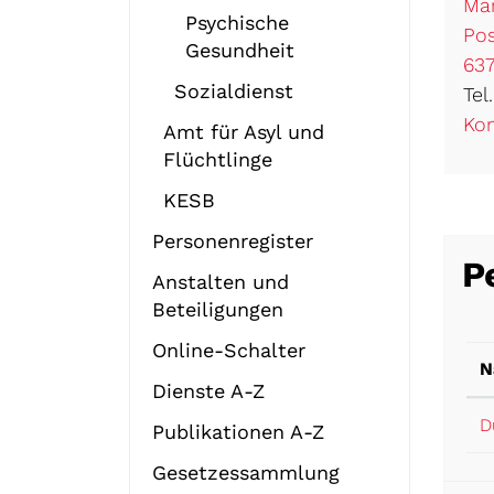
a
Mar
Psychische
u
Pos
Gesundheit
s
637
g
Sozialdienst
Tel
e
Kon
Amt für Asyl und
w
Flüchtlinge
ä
h
KESB
l
Personenregister
t
P
)
Anstalten und
Beteiligungen
Online-Schalter
N
Dienste A-Z
D
Publikationen A-Z
Gesetzessammlung