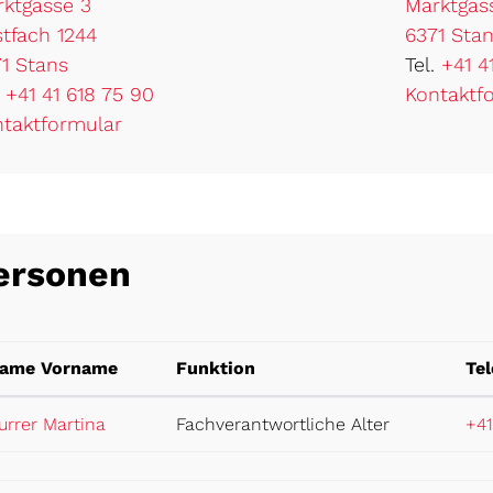
ktgasse 3
Marktgas
tfach 1244
6371 Sta
1 Stans
Tel.
+41 4
.
+41 41 618 75 90
Kontaktf
taktformular
ersonen
ame Vorname
Funktion
Te
urrer Martina
Fachverantwortliche Alter
+41