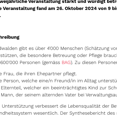
zweijährliche Veranstaltung stärkt und würdigt bet
e Veranstaltung fand am 26. Oktober 2024 von 9 bi
.
hreibung
idwalden gibt es über 4'000 Menschen (Schätzung v
stützen, die besondere Betreuung oder Pflege brauc
Externer Link wird i
 600'000 Personen (gemäss
BAG
). Zu diesen Persone
e Frau, die ihren Ehepartner pflegt.
e Person, welche eine/n Freund/in im Alltag unterstü
 Elternteil, welcher ein beeinträchtigtes Kind zur Schu
 Mann, der seinem alternden Vater bei Verwaltungsauf
 Unterstützung verbessert die Lebensqualität der Be
ndheitssystem wesentlich. Der Synthesebericht des