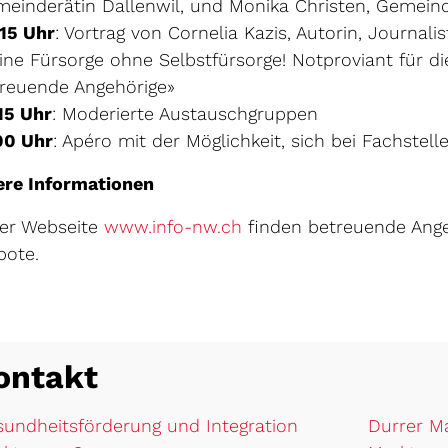
einderätin Dallenwil, und Monika Christen, Gemein
15 Uhr
: Vortrag von Cornelia Kazis, Autorin, Journa
ine Fürsorge ohne Selbstfürsorge! Notproviant für di
reuende Angehörige»
15 Uhr
: Moderierte Austauschgruppen
00 Uhr
: Apéro mit der Möglichkeit, sich bei Fachstell
ere Informationen
Externer Link wird in e
der Webseite
www.info-nw.ch
finden betreuende Ange
bote.
ontakt
undheitsförderung und Integration
Durrer Ma