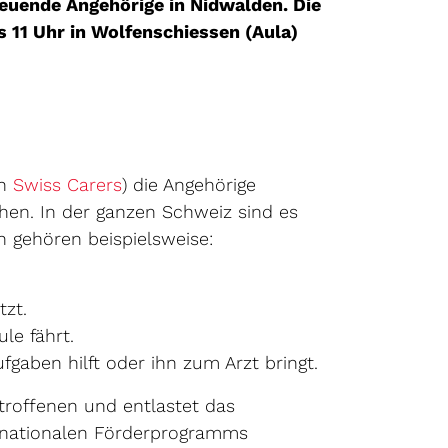
reuende Angehörige in Nidwalden. Die
s 11 Uhr in Wolfenschiessen (Aula)
Externer Link wird in einem neuen Fen
on
Swiss Carers
) die Angehörige
hen. In der ganzen Schweiz sind es
n einem neuen Fenster geöffnet.
n gehören beispielsweise:
tzt.
le fährt.
gaben hilft oder ihn zum Arzt bringt.
troffenen und entlastet das
 nationalen Förderprogramms