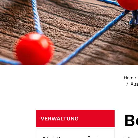
Home
Ält
Subnavigation
B
VERWALTUNG