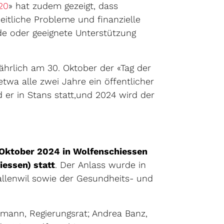
Externer Link wird in einem neuen Fenster geöffne
20
» hat zudem gezeigt, dass
itliche Probleme und finanzielle
de oder geeignete Unterstützung
hrlich am 30. Oktober der «Tag der
twa alle zwei Jahre ein öffentlicher
 er in Stans statt,und 2024 wird der
 Oktober 2024 in Wolfenschiessen
iessen) statt
. Der Anlass wurde in
lenwil sowie der Gesundheits- und
tmann, Regierungsrat; Andrea Banz,