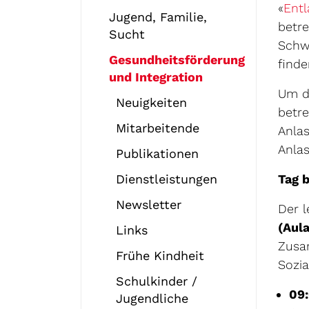
«
Entl
Jugend, Familie,
betre
Sucht
Schwi
Gesundheitsförderung
finde
und Integration
Um da
Neuigkeiten
betre
Mitarbeitende
Anlas
Anlas
Publikationen
Dienstleistungen
Tag 
Newsletter
Der l
(Aula
Links
Zusa
Frühe Kindheit
Sozia
Schulkinder /
09
Jugendliche