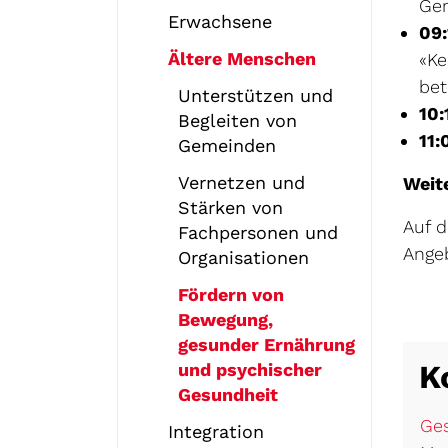
Gem
Erwachsene
09:
Ältere Menschen
«Ke
bet
Unterstützen und
10:
Begleiten von
11:
Gemeinden
Vernetzen und
Weit
Stärken von
Auf 
Fachpersonen und
Ange
Organisationen
Fördern von
Bewegung,
gesunder Ernährung
K
und psychischer
Gesundheit
(
Ges
Integration