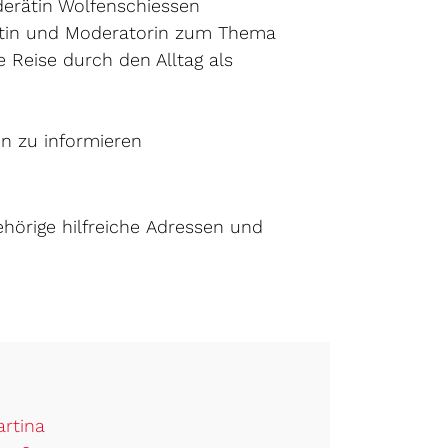
derätin Wolfenschiessen
listin und Moderatorin zum Thema
e Reise durch den Alltag als
en zu informieren
inem neuen Fenster geöffnet.
hörige hilfreiche Adressen und
rtina